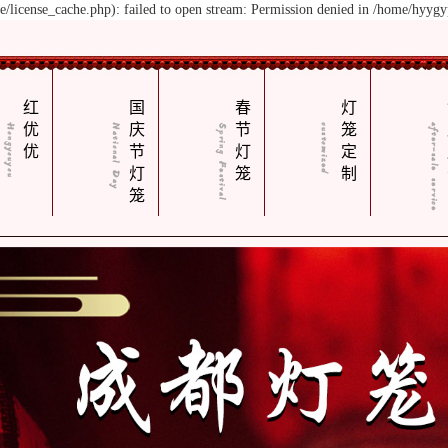
license_cache.php): failed to open stream: Permission denied in /home/hyyg
红
国
春
灯
优
庆
节
笼
优
节
灯
定
灯
笼
制
笼