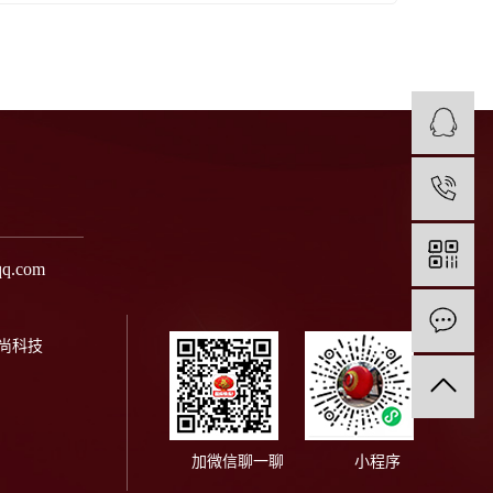
1
q.com
尚科技
加微信聊一聊 小程序