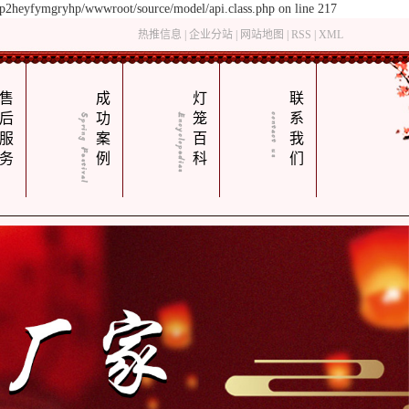
yp2heyfymgryhp/wwwroot/source/model/api.class.php on line 217
热推信息
|
企业分站
|
网站地图
|
RSS
|
XML
售
成
灯
联
后
功
笼
系
服
案
百
我
务
例
科
们