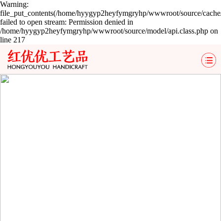
Warning:
file_put_contents(/home/hyygyp2heyfymgryhp/wwwroot/source/cache/
failed to open stream: Permission denied in
/home/hyygyp2heyfymgryhp/wwwroot/source/model/api.class.php on
line 217