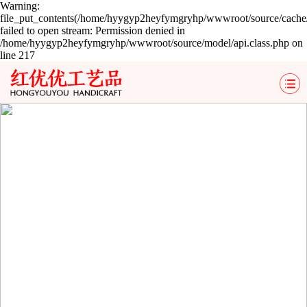
Warning:
file_put_contents(/home/hyygyp2heyfymgryhp/wwwroot/source/cache/
failed to open stream: Permission denied in
/home/hyygyp2heyfymgryhp/wwwroot/source/model/api.class.php on
line 217