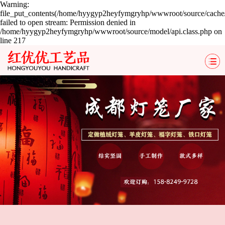
Warning:
file_put_contents(/home/hyygyp2heyfymgryhp/wwwroot/source/cache/
failed to open stream: Permission denied in
/home/hyygyp2heyfymgryhp/wwwroot/source/model/api.class.php on
line 217