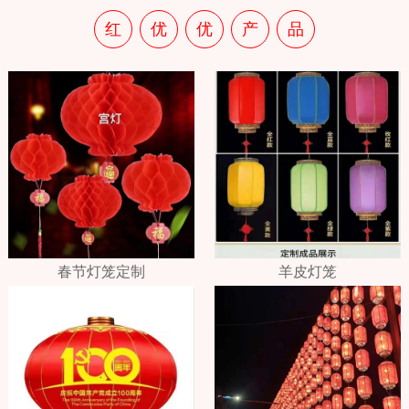
红
优
优
产
品
春节灯笼定制
羊皮灯笼