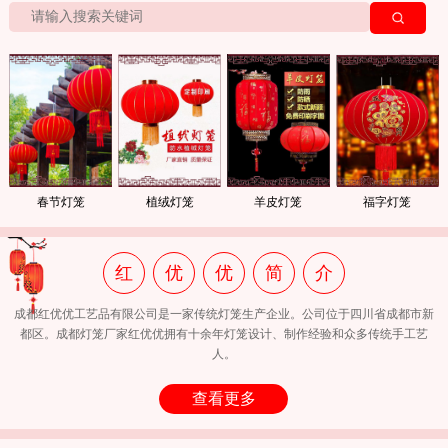
福字灯笼
植绒灯笼
春节灯笼
羊皮灯笼
红
优
优
简
介
成都红优优工艺品有限公司是一家传统灯笼生产企业。公司位于四川省成都市新
都区。成都灯笼厂家红优优拥有十余年灯笼设计、制作经验和众多传统手工艺
人。
查看更多