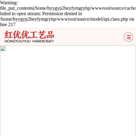
Warning:
file_put_contents(/home/hyygyp2heyfymgryhp/wwwroot/source/cache/
failed to open stream: Permission denied in
/home/hyygyp2heyfymgryhp/wwwroot/source/model/api.class.php on
line 217