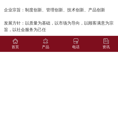
企业宗旨：制度创新、管理创新、技术创新、产品创新
发展方针：以质量为基础，以市场为导向，以顾客满意为宗
旨，以社会服务为己任
企业精神：自强不息、厚德载物（注释：做人‘与人为善，
首页
产品
电话
资讯
以人为本’；做事‘敬业自强，造福社会’的价值取向。）
企业管理：以人为本、高标准、严要求、精益求精，一丝不
苟
企业目标：办一流企业，卖一流产品