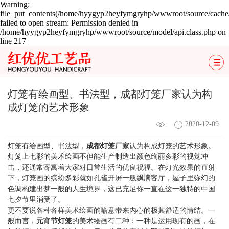
Warning:
file_put_contents(/home/hyygyp2heyfymgryhp/wwwroot/source/cache/
failed to open stream: Permission denied in
/home/hyygyp2heyfymgryhp/wwwroot/source/model/api.class.php on
line 217
灯笼有绘画型、书法型，成都灯笼厂家认为构
成灯笼的艺术形象
2020-12-09
灯笼有绘画型、书法型，
成都灯笼厂家
认为构成灯笼的艺术形象。
灯笼上七彩的美术绘画不但能生产制造出颜色绚丽多彩的视觉冲
击，还通常寄寓着大家对日常生活的优良祝福。在灯光效果的直射
下，灯笼画的缤纷多彩就如孔雀开屏一般飘满客厅，屋子里弥幻的
色调构建出梦一般的人生境界，这已充足你一直在这一独特的中国
七夕节里消受了。
更不要说各种各样美术绘画的喻意带来内心的极其舒适的情结。一
般而言，
元宵节灯笼
的美术绘画有二种：一种是运用现有的画，在