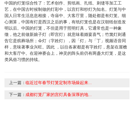
中国的灯笼综合性了：艺术创作、剪纸画、扎纸、刺缝等加工工
艺，在中国古时候制做的灯彩中，以宫灯和纱灯为知名。灯笼与中
国人日常生活息息相接，寺庙中、大客厅里，随处都是有灯笼。细
心测算，中国有灯是西汉之后的事，有纸灯笼也是在汉朝纸创造发
明以后。中国的灯笼，不但是用于照明灯具，它通常也是一种象
徵，他之前做新娘子灯（即宫灯）就意味着婚宴喜气；竹篾灯则通
告它是殡葬场所；伞灯（字姓灯），因「灯」与「丁」视频语音同
样，意味著事业兴旺。因此 ，以往各家都是有字姓灯，悬架在屋檐
和大客厅中。在迎神赛会上，神灵的阵头前仍有两盏大灯笼，是这
类风俗习惯的持续。
上一篇：
临近过年春节灯笼定制市场燥起来...
下一篇：
成都灯笼厂家的宫灯具备深厚的地...