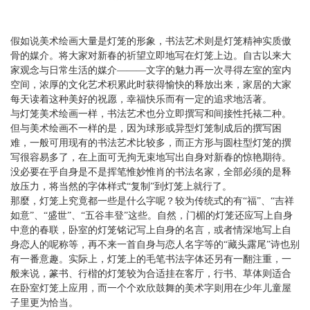
假如说美术绘画大量是灯笼的形象，书法艺术则是灯笼精神实质傲
骨的媒介。将大家对新春的祈望立即地写在灯笼上边。自古以来大
家观念与日常生活的媒介———文字的魅力再一次寻得左室的室内
空间，浓厚的文化艺术积累此时获得愉快的释放出来，家居的大家
每天读着这种美好的祝愿，幸福快乐而有一定的追求地活著。
与灯笼美术绘画一样，书法艺术也分立即撰写和间接性托裱二种。
但与美术绘画不一样的是，因为球形或异型灯笼制成后的撰写困
难，一般可用现有的书法艺术比较多，而正方形与圆柱型灯笼的撰
写很容易多了，在上面可无拘无束地写出自身对新春的惊艳期待。
没必要在乎自身是不是挥笔惟妙惟肖的书法名家，全部必须的是释
放压力，将当然的字体样式“复制”到灯笼上就行了。
那麼，灯笼上究竟都一些是什么字呢？较为传统式的有“福”、“吉祥
如意”、“盛世”、“五谷丰登”这些。自然，门楣的灯笼还应写上自身
中意的春联，卧室的灯笼铭记写上自身的名言，或者情深地写上自
身恋人的呢称等，再不来一首自身与恋人名字等的“藏头露尾”诗也别
有一番意趣。实际上，灯笼上的毛笔书法字体还另有一翻注重，一
般来说，篆书、行楷的灯笼较为合适挂在客厅，行书、草体则适合
在卧室灯笼上应用，而一个个欢欣鼓舞的美术字则用在少年儿童屋
子里更为恰当。