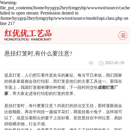
Warning:
file_put_contents(/home/hyygyp2heyfymgryhp/wwwroot/source/cache/
failed to open stream: Permission denied in
/home/hyygyp2heyfymgryhp/wwwroot/source/model/api.class.php on
line 217
悬挂灯笼时,有什么要注意?
2022-01-19
提及灯笼，人们把它看作是欢乐的象征。每当节日来临，我们国家
的很多家庭都会张灯结彩，而灯笼是他们的主要工具这一。那现在
市面上，我国灯笼都有哪些种类呢，下一段时间交给
成都灯笼厂
家
，带大家走进张灯结彩的灯笼的世界。
悬挂灯笼时，有什麽要注意？内装灯的挂法交叉挂，那样显眼就会
比较顺眼。再在中间挂一盏福字花灯，两面挂着小兔子，这样就可
以了。或是沿着阳台的窗子上挂好看。若您悬挂在中间位置，易妨
碍晾晒衣物，行走不便。