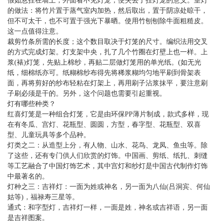
假如悬挂在墙上，外面看不见灯笼，便失去了挂灯笼的意义。室灯
的做法：将竹片置于蒸气室内加热，然后取出，置于阴凉处晾干，
但不可太干，也不可置于强光下暴晒。使用竹刨刨除牛面粗糙皮。
这一点值得注意。
裁剪竹条所需的长度；这个数目取决于灯笼的尺寸。编织法用交叉
的方式完成灯架。灯支架中央，扎了几个竹圈在灯壁上也一样。上
浆(裱)灯笼，先贴上棉纱，再贴二层做灯笼用的单光纸。(如无光
纸，细棉纸亦可。纸糊棉纱布得先将稀浆糊均匀地平刷到骨架表
面，再将剪好的纱布轻粘在灯架上，再用刷子沾浆抹平，要注意刷
子刷必须是干的。另外，这个问题也需要引起重视。
灯有哪些种类？
红喜灯笼是一种组合灯笼，它是由环保PP薄片制成，款式多样，现
在有冬瓜、宫灯、花瓶型、圆圆，方型，春字型、花瓶型、双喜
型、儿童玩具等多个品种。
灯类之二：从造型上分，有人物、山水、花鸟、龙凤、鱼虫等。除
了这些，还有专门供人们欣赏的灯饰。中国画、剪纸、纸扎、刺缝
等工艺融合了中国灯饰艺术，其中宫灯和纱灯是中国古代制作灯饰
中最著名的。
灯种之三：吉祥灯：一面为姓或神名，另一面为八仙(吕洞宾、何仙
姑等)，福禄寿三星等。
通式：和字型灯，吉祥灯一样，一面是姓，神名或吉祥语，另一面
是吉祥图案。