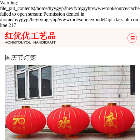
Warning:
file_put_contents(/home/hyygyp2heyfymgryhp/wwwroot/source/cache/
failed to open stream: Permission denied in
/home/hyygyp2heyfymgryhp/wwwroot/source/model/api.class.php on
line 217
国庆节灯笼