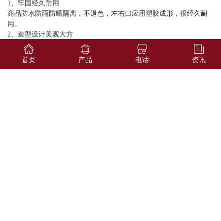
1、牢固经久耐用
商品防水防雨防晒隔离，不退色，左右口应用塑胶成形，很经久耐
用。
2、造型设计美观大方
可在商品丝布上烫印、刺绣或是彩色印刷出表明万事如意的图案设
计。
首页
产品
电话
资讯