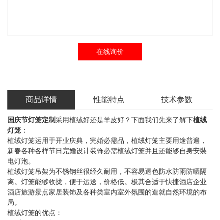
在线询价
商品详情
性能特点
技术参数
国庆节灯笼定制
采用植绒好还是羊皮好？下面我们先来了解下
植绒
灯笼
：
植绒灯笼运用于开业庆典，完婚必需品，植绒灯笼主要用途普遍，
新春各种各样节日完婚设计装饰必需植绒灯笼并且还能够自身安裝
电灯泡。
植绒灯笼吊架为不锈钢丝很经久耐用，不容易退色防水防雨防晒隔
离。灯笼能够收拢，便于运送，价格低。极其合适于快捷酒店企业
酒店旅游景点家居装饰及各种类室内室外氛围的造就自然环境的布
局。
植绒灯笼的优点：