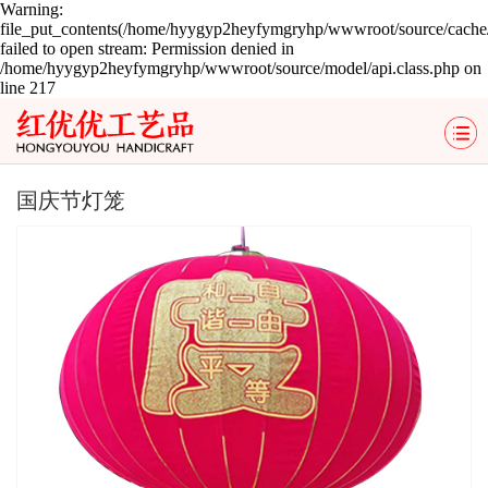
Warning:
file_put_contents(/home/hyygyp2heyfymgryhp/wwwroot/source/cache/
failed to open stream: Permission denied in
/home/hyygyp2heyfymgryhp/wwwroot/source/model/api.class.php on
line 217
国庆节灯笼