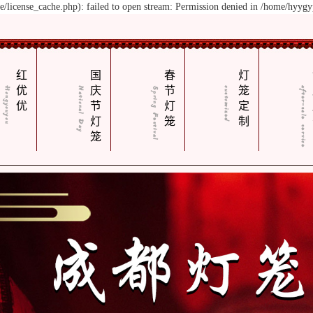
license_cache.php): failed to open stream: Permission denied in /home/hyyg
红
国
春
灯
优
庆
节
笼
优
节
灯
定
灯
笼
制
笼