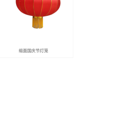
缎面国庆节灯笼