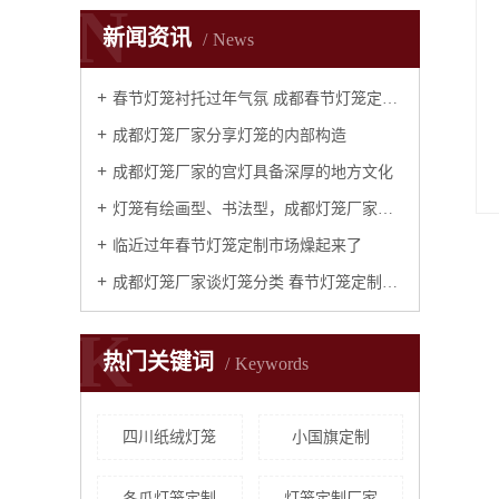
N
新闻资讯
News
春节灯笼衬托过年气氛 成都春节灯笼定制选红优优
成都灯笼厂家分享灯笼的内部构造
成都灯笼厂家的宫灯具备深厚的地方文化
灯笼有绘画型、书法型，成都灯笼厂家认为构成灯笼的艺术形象
临近过年春节灯笼定制市场燥起来了
成都灯笼厂家谈灯笼分类 春节灯笼定制厂家
K
热门关键词
Keywords
四川纸绒灯笼
小国旗定制
冬瓜灯笼定制
灯笼定制厂家