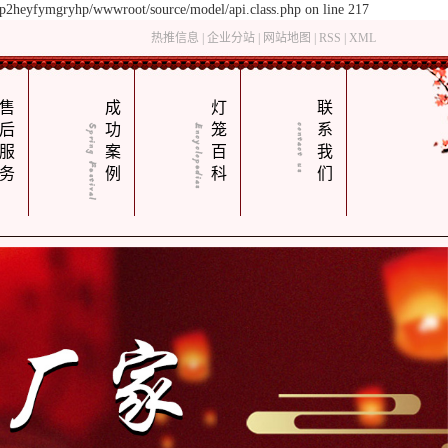
yp2heyfymgryhp/wwwroot/source/model/api.class.php on line 217
热推信息
|
企业分站
|
网站地图
|
RSS
|
XML
售
成
灯
联
后
功
笼
系
服
案
百
我
务
例
科
们